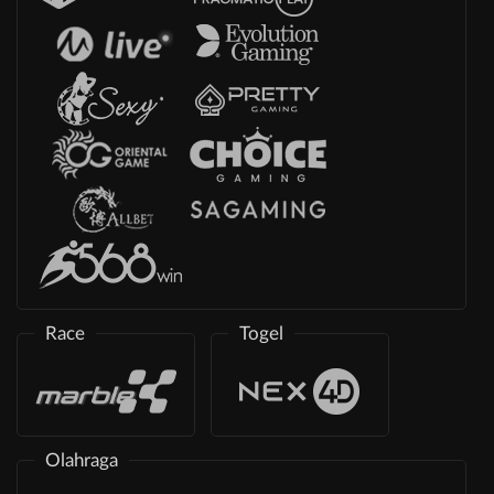
Race
Togel
Olahraga