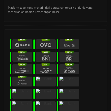
Platform togel yang menarik dari perusahan terbaik di dunia yang
menawarkan hadiah kemenangan besar