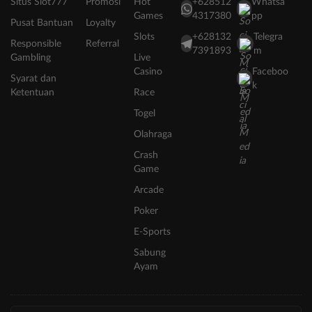
Situs Slot777
Promosi
Hot
+628512
Whatsa
Games
4317380
pp
Pusat Bantuan
Loyalty
Slots
+628132
Telegra
Responsible
Referral
7391893
m
Gambling
Live
Casino
Faceboo
Syarat dan
k
Ketentuan
Race
Togel
Olahraga
Crash
Game
Arcade
Poker
E-Sports
Sabung
Ayam