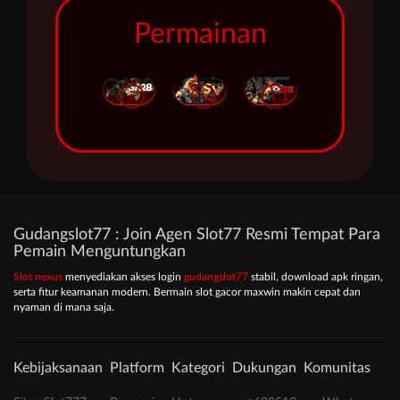
Permainan
i
i
i
Gudangslot77 : Join Agen Slot77 Resmi Tempat Para
Pemain Menguntungkan
Slot nexus
menyediakan akses login
gudangslot77
stabil, download apk ringan,
serta fitur keamanan modern. Bermain slot gacor maxwin makin cepat dan
nyaman di mana saja.
Kebijaksanaan
Platform
Kategori
Dukungan
Komunitas