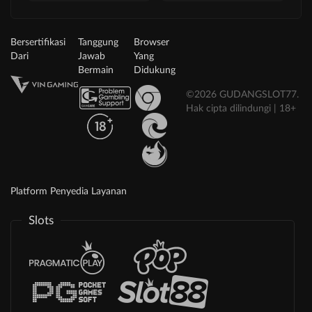
Bersertifikasi
Tanggung
Browser
Dari
Jawab
Yang
Bermain
Didukung
©2026 GUDANGSLOT77.
Hak cipta dilindungi | 18+
Platform Penyedia Layanan
Slots