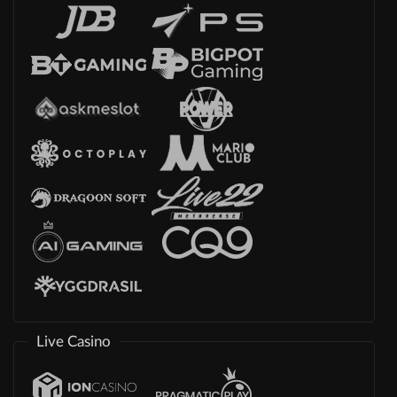
Live Casino