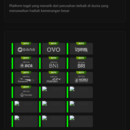
Platform togel yang menarik dari perusahan terbaik di dunia yang
menawarkan hadiah kemenangan besar