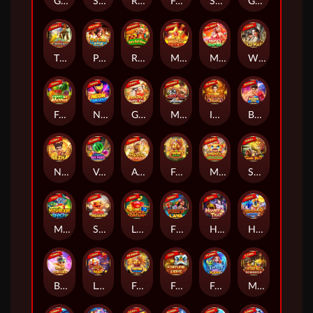
God Of Wealth
Summer Splash Paradise
Roma
Fortune Jewels III
Space Conquest
Goddess Of Egypt
The Maya Myth
Pai Gow Ways
Rich Cai Shen
Mighty Sevens
Money Empire
Wild Mafia
Fruits Mania
Neon Fantasy
Golden Horse Ride
Muay Thai Fighter
Imperial Majesty
Boxing Fury
Nezha
Vegas Hot Fruit
Apollo Ray of Luck
Fortune Jewels I
Money Dragon
Safari Blitz
Mushroom Bandit
Snake Treasure
Lucky Fortune
Fiery Lava
Honey Trap
Heavenly Fortunes 2
Blade of Fortune
Legend of Nian
Fortune Jewels II
Fortune Lions
Frosty and Flamy
Mining Bonanza