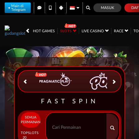
Main di
MASUK
DAF
Telegram
IDR
12,699,137,
HOT GAMES
SLOTS
LIVE CASINO
RACE
TO
SELAMAT KEPADA
wi****2 Berhasil Withdraw Sebesar Rp 22.500.000
FAST SPIN
SEMUA
PERMAINAN
TOP
SLOTS
20