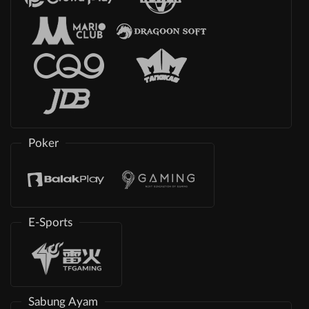
Poker
E-Sports
Sabung Ayam