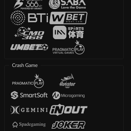
Crash Game