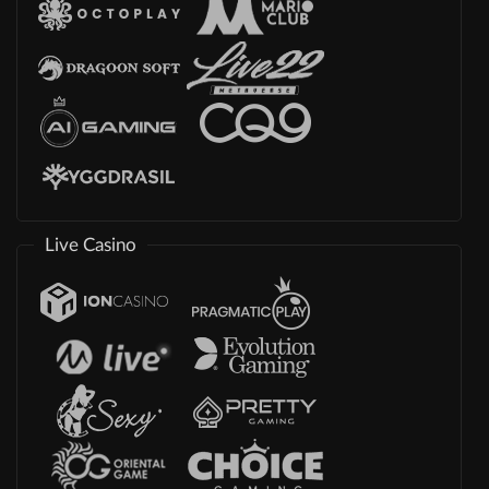
Live Casino