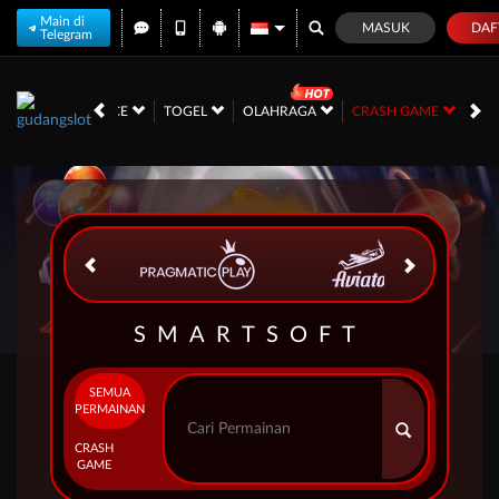
Main di
MASUK
DAF
Telegram
VE CASINO
RACE
TOGEL
OLAHRAGA
CRASH GAME
AR
SELAMAT KEPADA
pe****d Berhasil Withdraw Sebesar Rp 5.000.000
SMARTSOFT
SEMUA
PERMAINAN
CRASH
GAME