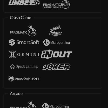
Crash Game
Arcade