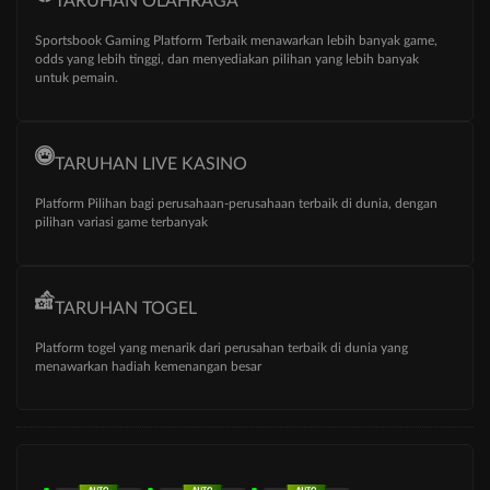
TARUHAN OLAHRAGA
Sportsbook Gaming Platform Terbaik menawarkan lebih banyak game,
odds yang lebih tinggi, dan menyediakan pilihan yang lebih banyak
untuk pemain.
TARUHAN LIVE KASINO
Platform Pilihan bagi perusahaan-perusahaan terbaik di dunia, dengan
pilihan variasi game terbanyak
TARUHAN TOGEL
Platform togel yang menarik dari perusahan terbaik di dunia yang
menawarkan hadiah kemenangan besar