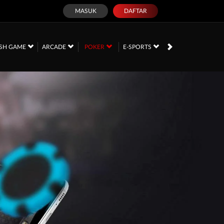
MASUK
DAFTAR
SH GAME
ARCADE
POKER
E-SPORTS
SABUNG AYAM