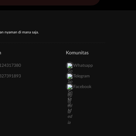
dan nyaman di mana saja.
n
Komunitas
124317380
Whatsapp
327391893
Telegram
Facebook