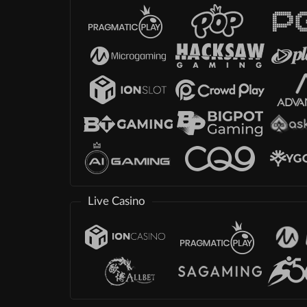
Live Casino