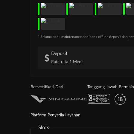
* Selama bank maintenance dan bank offline deposit dan pen
Deposit
Rata-rata 1 Menit
Bersertifikasi Dari
Tanggung Jawab Bermain
Platform Penyedia Layanan
Slots