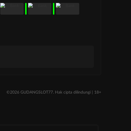
©2026 GUDANGSLOT77. Hak cipta dilindungi | 18+