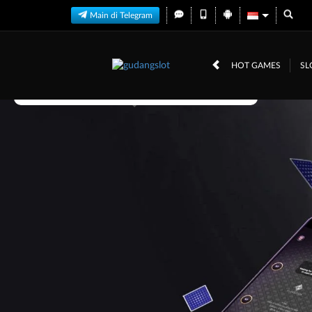
Main di Telegram
HOT GAMES
SL
SELAMAT KEPADA
de***k Berhasil Withdraw Sebesar Rp 2.250.000