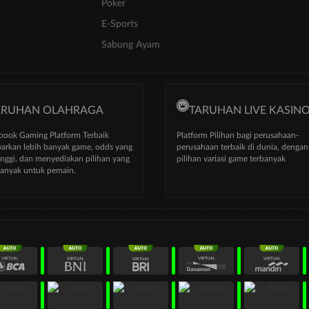
Poker
E-Sports
Sabung Ayam
ARUHAN OLAHRAGA
TARUHAN LIVE KASIN
book Gaming Platform Terbaik
Platform Pilihan bagi perusahaan-
rkan lebih banyak game, odds yang
perusahaan terbaik di dunia, dengan
tinggi, dan menyediakan pilihan yang
pilihan variasi game terbanyak
banyak untuk pemain.