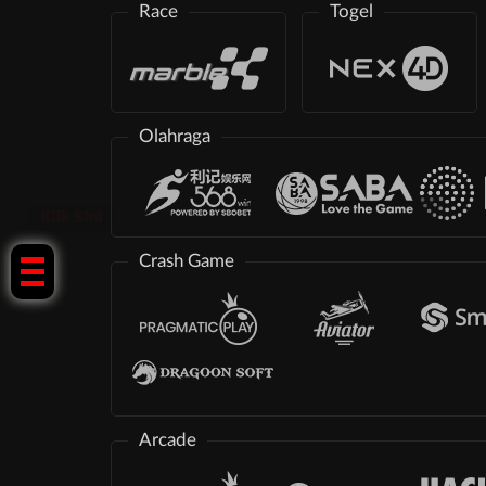
Race
Togel
Olahraga
Klik Sini
Crash Game
Arcade