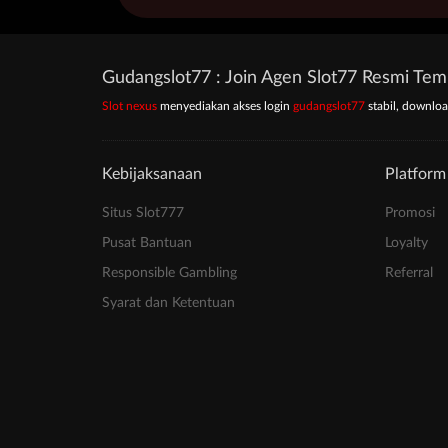
Gudangslot77 : Join Agen Slot77 Resmi T
Slot nexus
menyediakan akses login
gudangslot77
stabil, downlo
Kebijaksanaan
Platform
Situs Slot777
Promosi
Pusat Bantuan
Loyalty
Responsible Gambling
Referral
Syarat dan Ketentuan