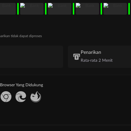
arikan tidak dapat diproses
Penarikan
Rata-rata 2 Menit
Browser Yang Didukung