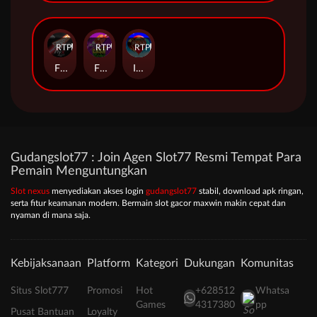
RTP
96%
RTP
85%
RTP
84%
FlyX
FlyX Cash Turbo
Incredible Balloon Machine
Gudangslot77 : Join Agen Slot77 Resmi Tempat Para
Pemain Menguntungkan
Slot nexus
menyediakan akses login
gudangslot77
stabil, download apk ringan,
serta fitur keamanan modern. Bermain slot gacor maxwin makin cepat dan
nyaman di mana saja.
Kebijaksanaan
Platform
Kategori
Dukungan
Komunitas
Situs Slot777
Promosi
Hot
+628512
Whatsa
Games
4317380
pp
Pusat Bantuan
Loyalty