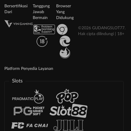
Bersertifikasi
Tanggung
Browser
Dari
Jawab
Yang
Bermain
Didukung
©2026 GUDANGSLOT77.
Hak cipta dilindungi | 18+
Platform Penyedia Layanan
Slots